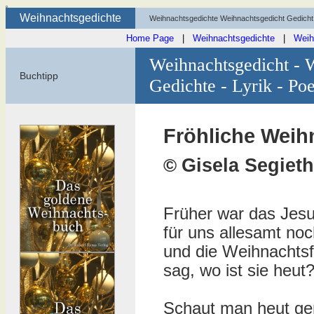
Weihnachtsgedichte
Weihnachtsgedichte Weihnachtsgedicht Gedicht
Home Page
|
Weihnachtsgedichte
|
Weih
Weihnachtsgedicht - 
Buchtipp
Gedichte - Lyrik - Poe
Fröhliche Weih
Gisela Segieth
©
Früher war das Jesu
für uns allesamt noc
und die Weihnachts
sag, wo ist sie heut
Schaut man heut ge