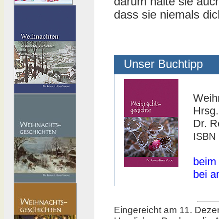
darum halte sie auch
dass sie niemals dic
Unser Buchtipp
Weih
Hrsg.
Dr. R
ISBN 
beim 
bei a
Eingereicht am 11. Dez